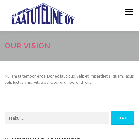
Siirry
sisältöön
Valikko
ETUSIVU
TIETOA MEISTÄ
PALVELUT
OUR VISION
YHTEYSTIEDOT
SLT POWER OY
Nullam ut tempor eros. Donec faucibus, velit et imperdiet aliquam, lacus
velit luctus urna, vitae porttitor orci libero id felis.
Haku: