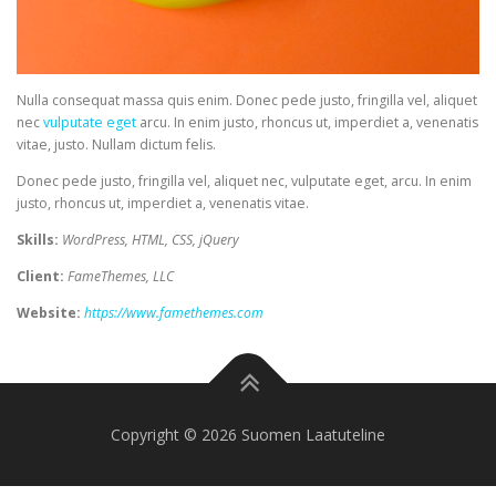
Nulla consequat massa quis enim. Donec pede justo, fringilla vel, aliquet
nec
vulputate eget
arcu. In enim justo, rhoncus ut, imperdiet a, venenatis
vitae, justo. Nullam dictum felis.
Donec pede justo, fringilla vel, aliquet nec, vulputate eget, arcu. In enim
justo, rhoncus ut, imperdiet a, venenatis vitae.
Skills:
WordPress, HTML, CSS, jQuery
Client:
FameThemes, LLC
Website:
https://www.famethemes.com
Copyright © 2026 Suomen Laatuteline