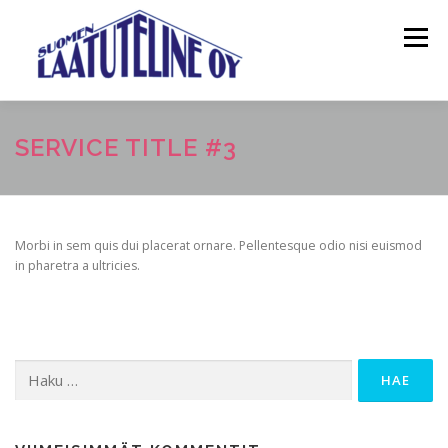
Siirry
sisältöön
Valikko
ETUSIVU
TIETOA MEISTÄ
PALVELUT
SERVICE TITLE #3
YHTEYSTIEDOT
SLT POWER OY
Morbi in sem quis dui placerat ornare. Pellentesque odio nisi euismod
in pharetra a ultricies.
Haku: